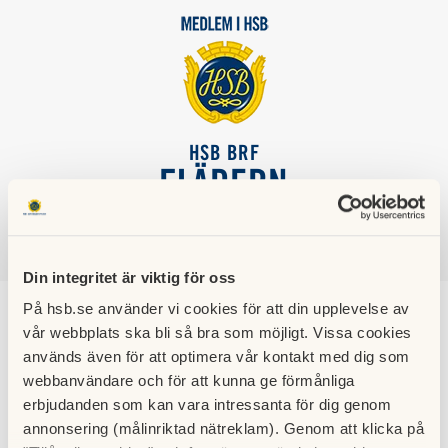
HSB BRF
FLÄDERN
SÖK
LOGGA IN
Din integritet är viktig för oss
På hsb.se använder vi cookies för att din upplevelse av
Februari 2021
vår webbplats ska bli så bra som möjligt. Vissa cookies
används även för att optimera vår kontakt med dig som
06 mars 2021
webbanvändare och för att kunna ge förmånliga
erbjudanden som kan vara intressanta för dig genom
Information från styrelsemötet i Februari.
annonsering (målinriktad nätreklam). Genom att klicka på