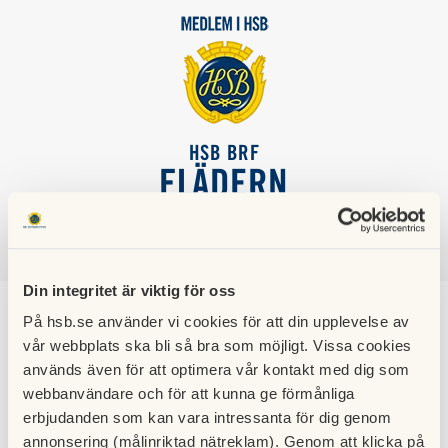
HSB BRF
FLÄDERN
SÖK
LOGGA IN
Din integritet är viktig för oss
På hsb.se använder vi cookies för att din upplevelse av
Månadsavgiften för
vår webbplats ska bli så bra som möjligt. Vissa cookies
2020
används även för att optimera vår kontakt med dig som
webbanvändare och för att kunna ge förmånliga
erbjudanden som kan vara intressanta för dig genom
27 november 2019
annonsering (målinriktad nätreklam). Genom att klicka på