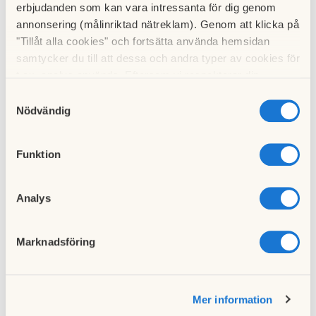
erbjudanden som kan vara intressanta för dig genom
annonsering (målinriktad nätreklam). Genom att klicka på
"Tillåt alla cookies" och fortsätta använda hemsidan
Hämta
Info 2017-11.pdf
samtycker du till att dessa och andra typer av cookies för
t.ex. analys används. Eftersom vi respekterar din
integritet kan du välja att inte tillåta vissa typer av
Till nyhetslistan
Samtyckesval
cookies och välja att endast tillåta ett urval.
Nödvändig
Funktion
Föregående nyhet
Analys
Månadsavgiften för 2018
19 november 2017
Marknadsföring
Nästa nyhet
Mer information
Glöggmingel i Hus 13
15 december 2017