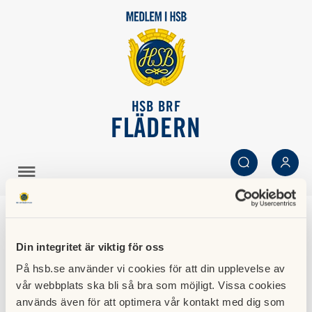
HSB BRF
FLÄDERN
SÖK
LOGGA IN
Uppdatering av
Din integritet är viktig för oss
lägenhetsbroschyren
På hsb.se använder vi cookies för att din upplevelse av
vår webbplats ska bli så bra som möjligt. Vissa cookies
23 februari 2014
används även för att optimera vår kontakt med dig som