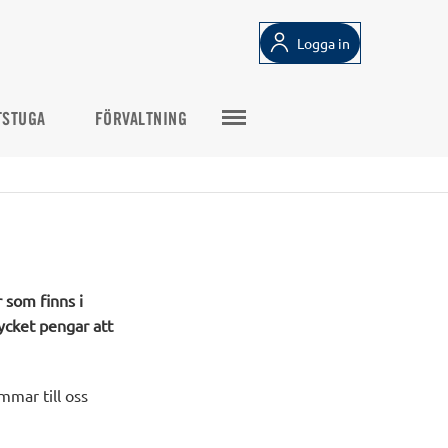
Logga in
TSTUGA
FÖRVALTNING
r som finns i
ycket pengar att
mmar till oss