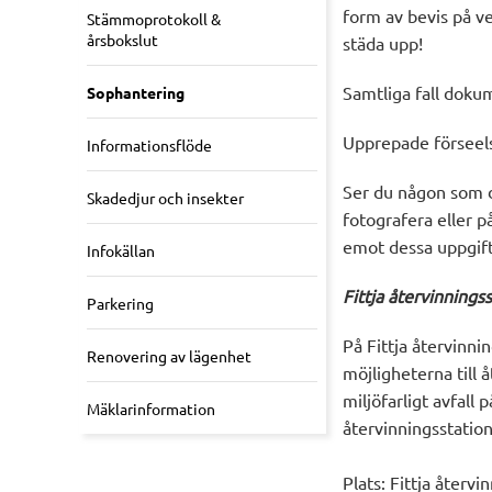
form av bevis på ve
Stämmoprotokoll &
årsbokslut
städa upp!
Samtliga fall doku
Sophantering
Upprepade förseelse
Informationsflöde
Ser du någon som d
Skadedjur och insekter
fotografera eller p
emot dessa uppgift
Infokällan
Fittja återvinnings
Parkering
På Fittja återvinni
Renovering av lägenhet
möjligheterna till 
miljöfarligt avfall p
Mäklarinformation
återvinningsstatio
Plats: Fittja återvi