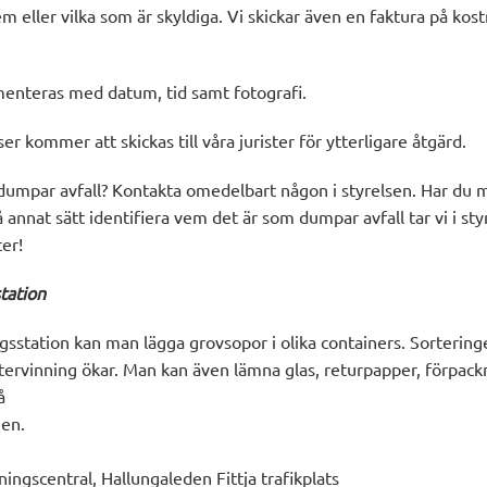
m eller vilka som är skyldiga. Vi skickar även en faktura på kos
menteras med datum, tid samt fotografi.
r kommer att skickas till våra jurister för ytterligare åtgärd.
umpar avfall? Kontakta omedelbart någon i styrelsen. Har du m
å annat sätt identifiera vem det är som dumpar avfall tar vi i st
er!
station
ngsstation kan man lägga grovsopor i olika containers. Sortering
återvinning ökar. Man kan även lämna glas, returpapper, förpack
å
nen.
nningscentral, Hallungaleden Fittja trafikplats