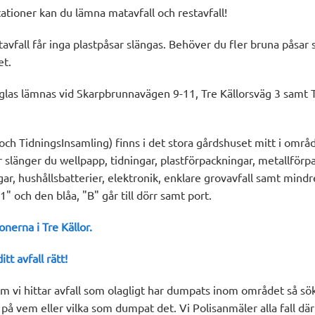
tationer kan du lämna matavfall och restavfall!
tavfall får inga plastpåsar slängas. Behöver du fler bruna påsar 
et.
 glas lämnas vid Skarpbrunnavägen 9-11, Tre Källorsväg 3 samt 
och TidningsInsamling) finns i det stora gårdshuset mitt i områ
 slänger du wellpapp, tidningar, plastförpackningar, metallförp
ar, hushållsbatterier, elektronik, enklare grovavfall samt mi
1" och den blåa, "B" går till dörr samt port.
ionerna
i Tre Källor.
tt avfall rätt!
 som vi hittar avfall som olagligt har dumpats inom området så s
s på vem eller vilka som dumpat det. Vi Polisanmäler alla fall där