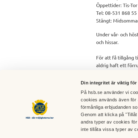
Öppettider: Tis-To
Tel: 08-531 868 55
Stängt: Midsommar
Under vår- och höst
och hissar.
För att få tillgång 
aldrig haft ett för
Din integritet är viktig för
På hsb.se använder vi cook
cookies används även för 
förmånliga erbjudanden so
Genom att klicka på "Tillå
andra typer av cookies för 
Bostadsrättsföreningen Tre Källor
inte tillåta vissa typer av c
Tre Källors väg 1-21 samt Skarpbrunnavägen 9-
Brf Tre