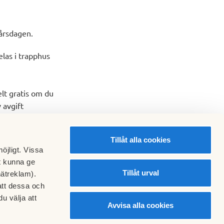
årsdagen.
elas i trapphus
elt gratis om du
 avgift
Tillåt alla cookies
öjligt. Vissa
t kunna ge
Tillåt urval
nätreklam).
att dessa och
u välja att
Avvisa alla cookies