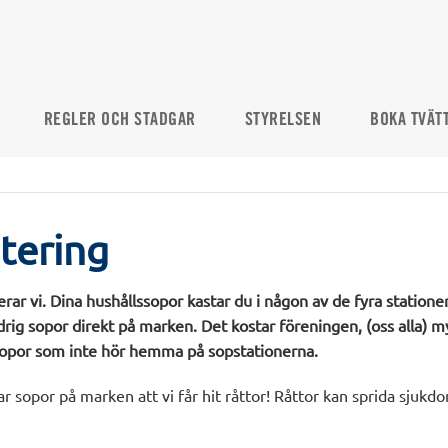
REGLER OCH STADGAR
STYRELSEN
BOKA TVÄT
tering
terar vi. Dina hushållssopor kastar du i någon av de fyra statione
rig sopor direkt på marken. Det kostar föreningen, (oss alla) m
sopor som inte hör hemma på sopstationerna.
 sopor på marken att vi får hit råttor! Råttor kan sprida sjukdo