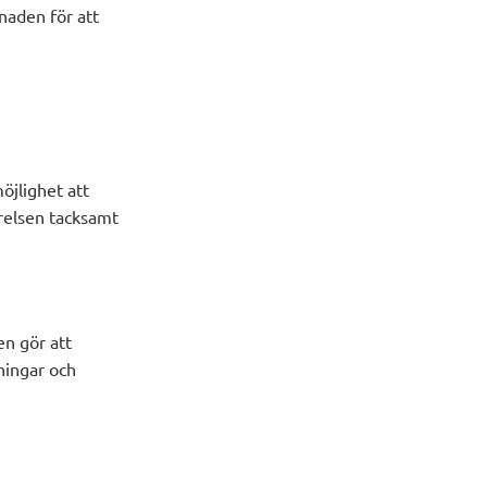
tnaden för att
öjlighet att
yrelsen tacksamt
en gör att
ningar och