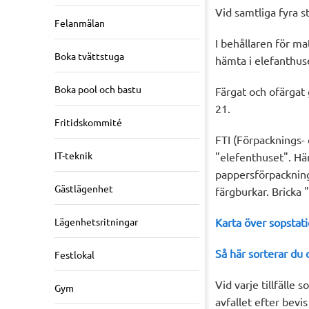
Vid samtliga fyra s
Felanmälan
I behållaren för ma
Boka tvättstuga
hämta i elefanthus
Boka pool och bastu
Färgat och ofärgat
21.
Fritidskommité
FTI (Förpacknings- 
IT-teknik
"elefenthuset". Här
pappersförpackning
Gästlägenhet
färgburkar. Bricka "
Lägenhetsritningar
Karta över sopstat
Så här sorterar du di
Festlokal
Vid varje tillfälle
Gym
avfallet efter bevi