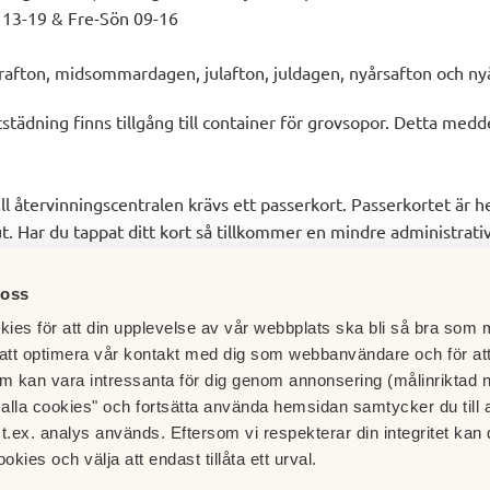
r 13-19 & Fre-Sön 09-16
afton, midsommardagen, julafton, juldagen, nyårsafton och ny
städning finns tillgång till container för grovsopor. Detta medd
till återvinningscentralen krävs ett passerkort. Passerkortet är h
rut. Har du tappat ditt kort så tillkommer en mindre administrativ
 oss
ies för att din upplevelse av vår webbplats ska bli så bra som m
att optimera vår kontakt med dig som webbanvändare och för at
m kan vara intressanta för dig genom annonsering (målinriktad 
t alla cookies" och fortsätta använda hemsidan samtycker du till 
t.ex. analys används. Eftersom vi respekterar din integritet kan d
ookies och välja att endast tillåta ett urval.
Besök HSB.se
 Källor