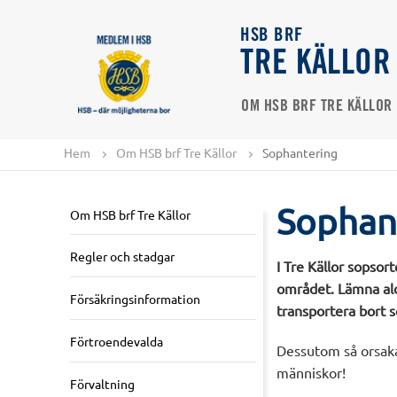
HSB BRF
TRE KÄLLOR
OM HSB BRF TRE KÄLLOR
Hem
Om HSB brf Tre Källor
Sophantering
Sophan
Om HSB brf Tre Källor
Regler och stadgar
I Tre Källor sopsor
området. Lämna ald
Försäkringsinformation
transportera bort 
Förtroendevalda
Dessutom så orsakar
människor!
Förvaltning