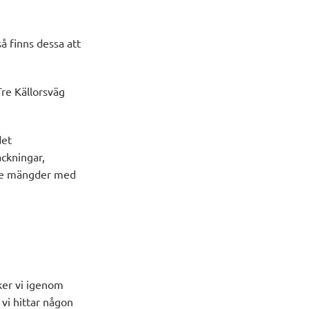
så finns dessa att
Tre Källorsväg
det
ackningar,
ndre mängder med
öker vi igenom
 vi hittar någon