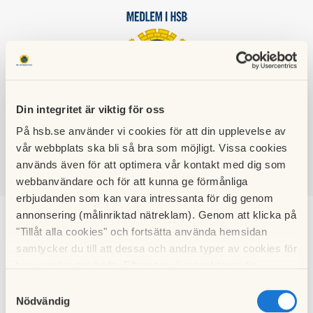
HSB BRF
Din integritet är viktig för oss
BOGÅRDEN
På hsb.se använder vi cookies för att din upplevelse av
vår webbplats ska bli så bra som möjligt. Vissa cookies
används även för att optimera vår kontakt med dig som
webbanvändare och för att kunna ge förmånliga
SÖK
LOGGA IN
erbjudanden som kan vara intressanta för dig genom
annonsering (målinriktad nätreklam). Genom att klicka på
Årsstämma /
"Tillåt alla cookies" och fortsätta använda hemsidan
samtycker du till att dessa och andra typer av cookies för
Årsredovisning
t.ex. analys används. Eftersom vi respekterar din
integritet kan du välja att inte tillåta vissa typer av
Samtyckesval
cookies och välja att endast tillåta ett urval.
Nödvändig