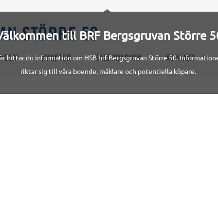
AN STÖRRE 50
Välkommen till BRF Bergsgruvan Större 5
är hittar du information om HSB brf Bergsgruvan Större 50. Information
INGEN
NYHETER
KALENDARIUM
KONTAKT
riktar sig till våra boende, mäklare och potentiella köpare.