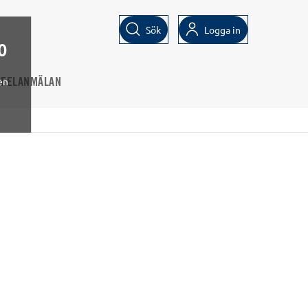
Sök
Logga in
0
en
FELANMÄLAN