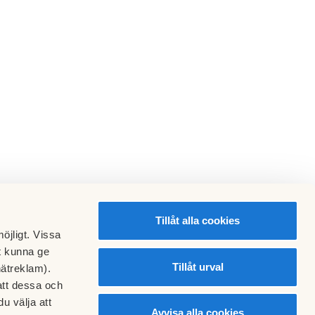
Tillåt alla cookies
öjligt. Vissa
t kunna ge
Tillåt urval
nätreklam).
att dessa och
u välja att
50
Avvisa alla cookies