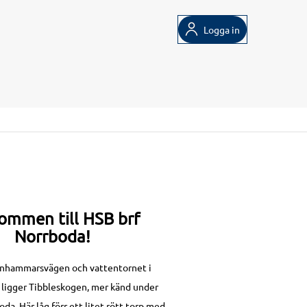
Logga in
ommen till HSB brf
Norrboda!
anhammarsvägen och vattentornet i
ligger Tibbleskogen, mer känd under
a. Här låg förr ett litet rött torp med