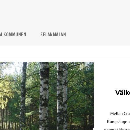
M KOMMUNEN
FELANMÄLAN
Välk
Mellan Gr
Kungsängen 
namnet Norrbod