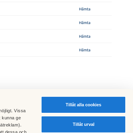
Hämta
Hämta
Hämta
Hämta
Tillåt alla cookies
öjligt. Vissa
t kunna ge
Tillåt urval
nätreklam).
att dessa och