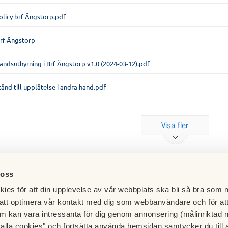
licy brf Ängstorp.pdf
 Brf Ängstorp
andsuthyrning i Brf Ängstorp v1.0 (2024-03-12).pdf
ånd till upplåtelse i andra hand.pdf
Visa fler
 oss
an
ies för att din upplevelse av vår webbplats ska bli så bra som m
att optimera vår kontakt med dig som webbanvändare och för at
m kan vara intressanta för dig genom annonsering (målinriktad 
t alla cookies" och fortsätta använda hemsidan samtycker du till 