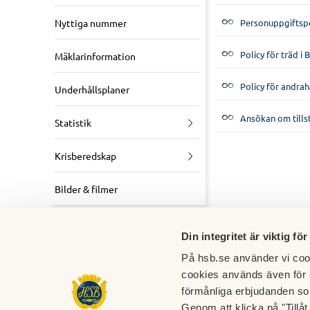
Personuppgiftspo
Nyttiga nummer
Policy för träd i
Mäklarinformation
Policy för andrah
Underhållsplaner
Ansökan om tillst
Statistik
Krisberedskap
Bilder & filmer
Din integritet är viktig för
Sidansvarig:
Peter Wallm
På hsb.se använder vi cook
cookies används även för 
förmånliga erbjudanden so
Genom att klicka på "Tillå