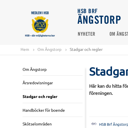
HSB BRF
ÄNGSTORP
NYHETER
OM ÄNGS
Hem
Om Ängstorp
Stadgar och regler
Stadgar
Om Ängstorp
Årsredovisningar
Här kan du hitta fö
föreningen.
Stadgar och regler
Handböcker för boende
Skötselområden
HSB Brf Ängstorp