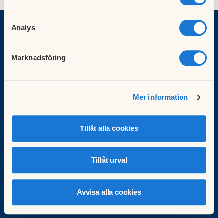
Analys
BRF Bladet
Marknadsföring
Barks väg 12
170 73
Solna
brf.bladet.solna@gmail.com
Mer information
Webbmaster:
Jenny Olare
Tillåt alla cookies
Webbadress:
http://www.brfbladet.se
Besök HSB.se
Tillåt urval
Läs mer om cookies här
Cookieinställningar
Redigera hemsida
Avvisa alla cookies