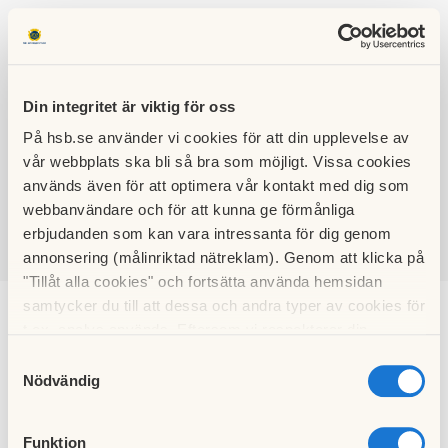
Din integritet är viktig för oss
På hsb.se använder vi cookies för att din upplevelse av
HSB BRF
vår webbplats ska bli så bra som möjligt. Vissa cookies
BLADET
används även för att optimera vår kontakt med dig som
webbanvändare och för att kunna ge förmånliga
erbjudanden som kan vara intressanta för dig genom
annonsering (målinriktad nätreklam). Genom att klicka på
SÖK
LOGGA IN
"Tillåt alla cookies" och fortsätta använda hemsidan
samtycker du till att dessa och andra typer av cookies för
Bild- och textarkiv
t.ex. analys används. Eftersom vi respekterar din
integritet kan du välja att inte tillåta vissa typer av
Samtyckesval
cookies och välja att endast tillåta ett urval.
Nödvändig
Funktion