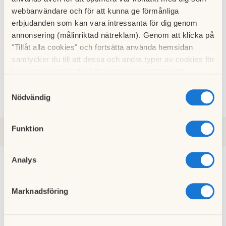
09 maj 2026
webbanvändare och för att kunna ge förmånliga
erbjudanden som kan vara intressanta för dig genom
annonsering (målinriktad nätreklam). Genom att klicka på
Informationsblad
"Tillåt alla cookies" och fortsätta använda hemsidan
01 april 2026
samtycker du till att dessa och andra typer av cookies för
t.ex. analys används. Eftersom vi respekterar din
Intresseanmälan för odlingslåda säsongen 2026
integritet kan du välja att inte tillåta vissa typer av
Samtyckesval
23 mars 2026
cookies och välja att endast tillåta ett urval.
Nödvändig
Funktion
2025
2021
2026
Analys
Uppdatering om vattensamling kring tvättstuga och
Marknadsföring
gemensamhetslokal
07 januari 2026