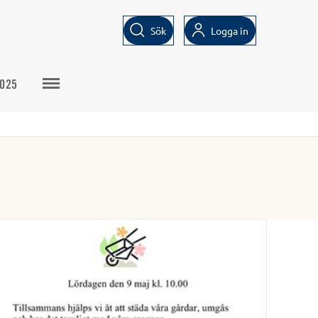
Sök
Logga in
2025