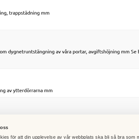
ning, trappstädning mm
m dygnetruntstängning av våra portar, avgiftshöjning mm Se bi
ing av ytterdörrarna mm
öjning, installering av hjärtstartare mm
 oss
ies för att din upplevelse av vår webbplats ska bli så bra som m