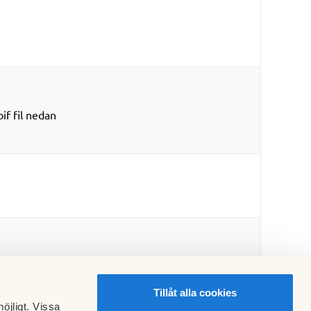
f fil nedan
Tillåt alla cookies
öjligt. Vissa