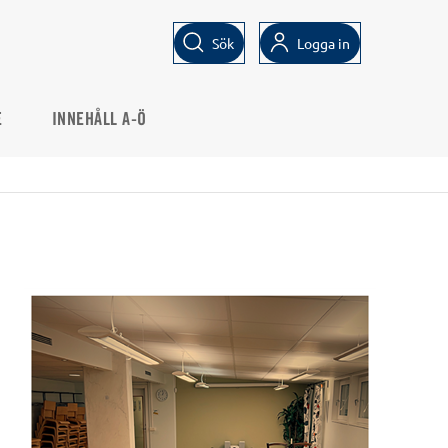
Sök
Logga in
E
INNEHÅLL A-Ö