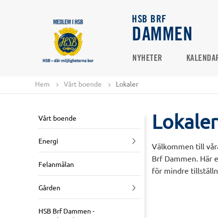
HSB BRF
DAMMEN
NYHETER
KALENDA
Hem
Vårt boende
Lokaler
Lokaler
Vårt boende
Energi
Välkommen till våra 
Brf Dammen. Här erb
Felanmälan
för mindre tillstäl
Gården
HSB Brf Dammen -