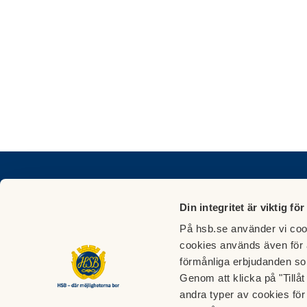
Kontakta föreningen
Din integritet är viktig för
HSB Brf Ektorpshöjden i Nacka
Fastigh
På hsb.se använder vi cook
Org.nr. 769607-4256
Åkerlu
cookies används även för 
Edinsvägen 2,6,8
info@a
förmånliga erbjudanden so
131 45 Nacka
08-39 
Genom att klicka på "Tillå
Mailadress:
styrelsen@ektorpshojden.se
Jour: S
andra typer av cookies för 
Telefon:
08-33 24 09