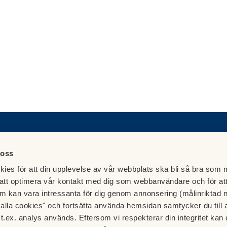
 oss
Besök HSB.se
etsservice och förvaltning
ies för att din upplevelse av vår webbplats ska bli så bra som m
Läs mer om cookies här
nds Fastighetsservice AB
att optimera vår kontakt med dig som webbanvändare och för at
Cookieinställningar
kerlundsfastighet.se
m kan vara intressanta för dig genom annonsering (målinriktad 
Redigera hemsida
06 50
t alla cookies" och fortsätta använda hemsidan samtycker du till 
e anslag i entréerna
t.ex. analys används. Eftersom vi respekterar din integritet kan d