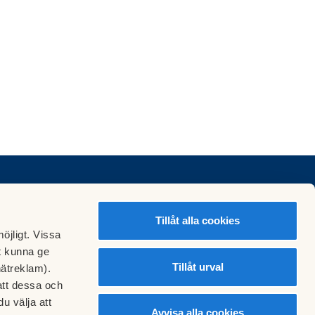
Tillåt alla cookies
öjligt. Vissa
t kunna ge
Tillåt urval
nätreklam).
att dessa och
u välja att
Avvisa alla cookies