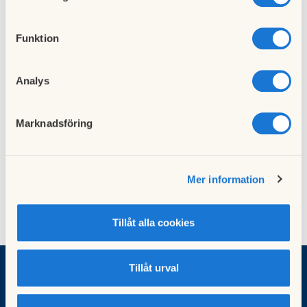
bostadsrättshavare och vem som ansvarar för vad i
fastigheten.
Funktion
Har du några frågor?
Kontakta gärna styrelsen!
Analys
Stadgar Fanfaren stadgar antagna stämman
Hämta
Marknadsföring
2025.pdf
Mer information
Sidansvarig:
Styrelsen i BRF Fanfaren
Tillåt alla cookies
Tillåt urval