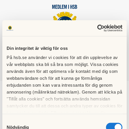
HSB BRF
Din integritet är viktig för oss
FANFAREN
På hsb.se använder vi cookies för att din upplevelse av
vår webbplats ska bli så bra som möjligt. Vissa cookies
används även för att optimera vår kontakt med dig som
SÖK
LOGGA IN
webbanvändare och för att kunna ge förmånliga
erbjudanden som kan vara intressanta för dig genom
annonsering (målinriktad nätreklam). Genom att klicka på
Stadgar
"Tillåt alla cookies" och fortsätta använda hemsidan
samtycker du till att dessa och andra typer av cookies för
Stadgarna styr hur en bostadsrättsförening fungerar och ska
t.ex. analys används. Eftersom vi respekterar din
skötas. De anger till exempel hur gången ska fungera med
integritet kan du välja att inte tillåta vissa typer av
Samtyckesval
valberedning - föreningsstämma, vilket ansvar du har som
cookies och välja att endast tillåta ett urval.
Nödvändig