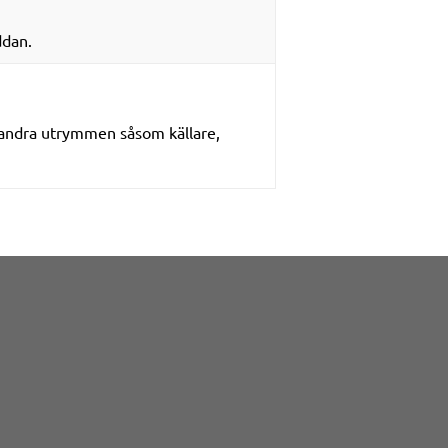
ddan.
ch andra utrymmen såsom källare,