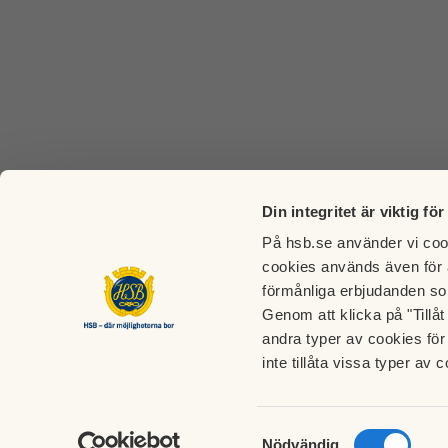
Din integritet är viktig för
På hsb.se använder vi cook
cookies används även för 
förmånliga erbjudanden so
Genom att klicka på "Tillå
BRF Gäddan
andra typer av cookies för 
inte tillåta vissa typer av c
styrelsen@brfgaddan.com
Brf Gä
www.brfgaddan.se
13541 
Samtyckesval
Nödvändig