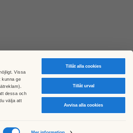
Tillåt alla cookies
öjligt. Vissa
t kunna ge
Tillåt urval
nätreklam).
att dessa och
u välja att
Avvisa alla cookies
Mer information