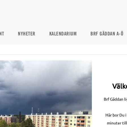
NT
NYHETER
KALENDARIUM
BRF GÄDDAN A-Ö
Välk
Brf Gäddan l
Här bor Du 
minuter til