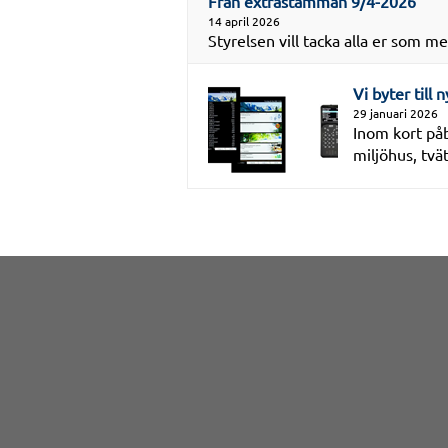
Från extrastämman 9/4-2026
14 april 2026
Styrelsen vill tacka alla er som m
Vi byter till
29 januari 2026
Inom kort påb
miljöhus, tv