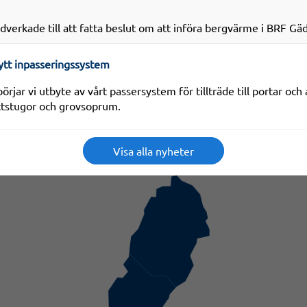
edverkade till att fatta beslut om att införa bergvärme i BRF Gä
 nytt inpasseringssystem
örjar vi utbyte av vårt passersystem för tillträde till portar o
ättstugor och grovsoprum.
Visa alla nyheter