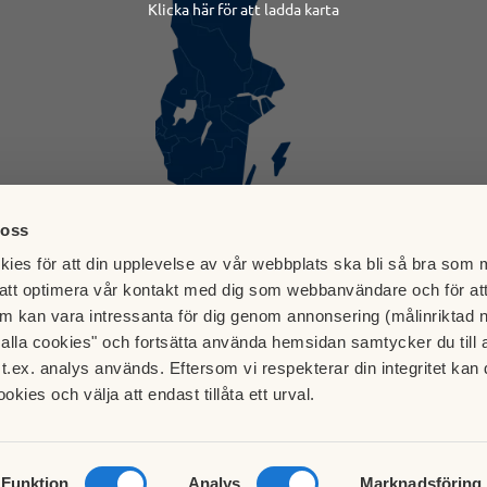
Klicka här för att ladda karta
 oss
ies för att din upplevelse av vår webbplats ska bli så bra som m
att optimera vår kontakt med dig som webbanvändare och för at
m kan vara intressanta för dig genom annonsering (målinriktad 
t alla cookies" och fortsätta använda hemsidan samtycker du till 
t.ex. analys används. Eftersom vi respekterar din integritet kan d
Besök HSB.se
ookies och välja att endast tillåta ett urval.
ddan Sikvägen 47
Läs mer om cookies här
Tyresö
Cookieinställningar
Redigera hemsida
Funktion
Analys
Marknadsföring