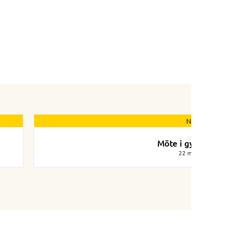
Nästa nyhet
Möte i gymmet
22 mars 2022