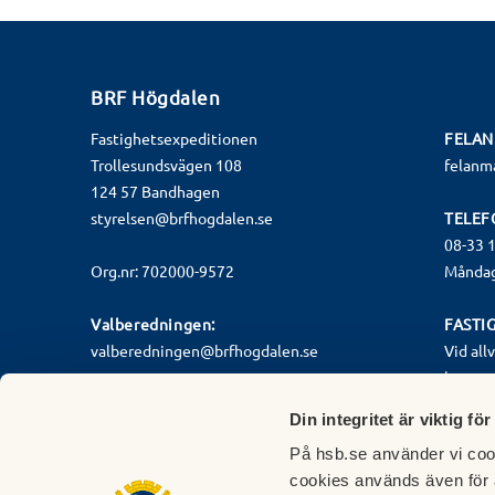
BRF Högdalen
Fastighetsexpeditionen
FELA
Trollesundsvägen 108
felanm
124 57 Bandhagen
styrelsen@brfhogdalen.se
TELEF
08-33 
Org.nr: 702000-9572
Måndag 
Valberedningen:
FASTI
valberedningen@brfhogdalen.se
Vid all
kontors
Måndag 
Din integritet är viktig för
Fredag 
På hsb.se använder vi cook
Jouren 
cookies används även för 