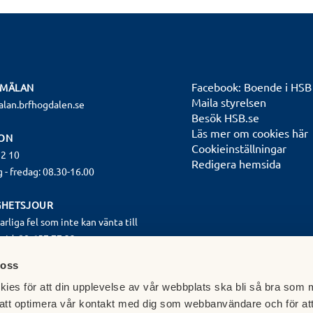
Facebook: Boende i HSB
NMÄLAN
Maila styrelsen
alan.brfhogdalen.se
Besök HSB.se
Läs mer om cookies här
ON
Cookieinställningar
12 10
Redigera hemsida
- fredag: 08.30-16.00
GHETSJOUR
varliga fel som inte kan vänta till
tid: 08-657 77 22
- torsdag kl 16.00-08.00
 oss
från kl 13.00 - måndag kl 08.00
ies för att din upplevelse av vår webbplats ska bli så bra som m
gäller även helgdagar.
att optimera vår kontakt med dig som webbanvändare och för at