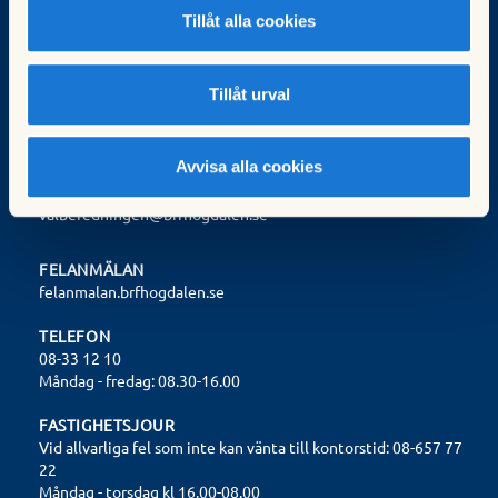
Tillåt alla cookies
Fastighetsexpeditionen
Trollesundsvägen 108
124 57 Bandhagen
Tillåt urval
styrelsen@brfhogdalen.se
Org.nr: 702000-9572
Avvisa alla cookies
Valberedningen:
valberedningen@brfhogdalen.se
FELANMÄLAN
felanmalan.brfhogdalen.se
TELEFON
08-33 12 10
Måndag - fredag: 08.30-16.00
FASTIGHETSJOUR
Vid allvarliga fel som inte kan vänta till kontorstid: 08-657 77
22
Måndag - torsdag kl 16.00-08.00