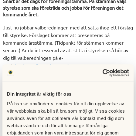
Snart är det dags för föreningsstämma. På stämman väljs
styrelse som ska företräda och jobba för föreningen det
kommande året.
Just nu jobbar valberedningen med att sätta ihop ett förslag
till styrelse. Förslaget kommer att presenteras på
kommande årsstämma. (Tidpunkt för stämman kommer
senare.) Är du intresserad av att stitta i styrelsen så hör av
dig till valberedningen på e-
post:
hogdalenvalberedning@gmail.com
Du kan också läsa mer om valberedningens jobb
här:
https://redaktor.hsb.se/stockholm/brf/hogdalen/om-brf-
hogdalen/valberedningen-2013-2014/
Din integritet är viktig för oss
På hsb.se använder vi cookies för att din upplevelse av
Till nyhetslistan
vår webbplats ska bli så bra som möjligt. Vissa cookies
Sidansvarig:
Ann Panzar
används även för att optimera vår kontakt med dig som
webbanvändare och för att kunna ge förmånliga
erbjudanden som kan vara intressanta för dig genom