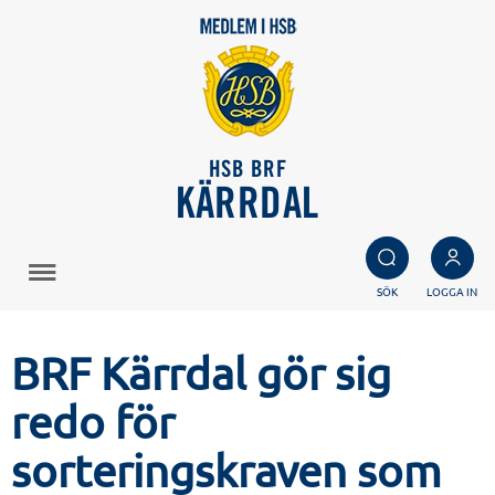
HSB BRF
KÄRRDAL
SÖK
LOGGA IN
BRF Kärrdal gör sig
redo för
sorteringskraven som