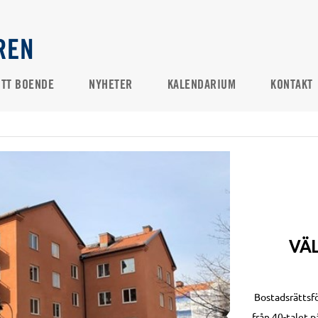
REN
ITT BOENDE
NYHETER
KALENDARIUM
KONTAKT
VÄL
Bostadsrättsf
från 40-talet