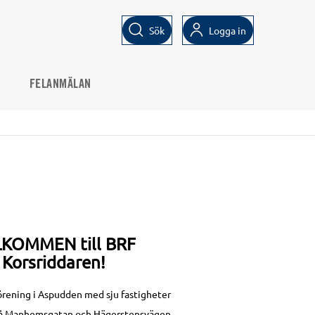
Sök
Logga in
FELANMÄLAN
KOMMEN till BRF
Korsriddaren!
örening i Aspudden med sju fastigheter
 på Manhemsgatan och Hägerstensvägen.