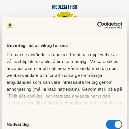
HSB BRF
Din integritet är viktig för oss
KRUTHUSET
På hsb.se använder vi cookies för att din upplevelse av
vår webbplats ska bli så bra som möjligt. Vissa cookies
används även för att optimera vår kontakt med dig som
webbanvändare och för att kunna ge förmånliga
SÖK
LOGGA IN
erbjudanden som kan vara intressanta för dig genom
annonsering (målinriktad nätreklam). Genom att klicka på
"Tillåt alla cookies" och fortsätta använda hemsidan
Kalendarium
samtycker du till att dessa och andra typer av cookies för
t.ex. analys används. Eftersom vi respekterar din
integritet kan du välja att inte tillåta vissa typer av
Samtyckesval
cookies och välja att endast tillåta ett urval.
Nödvändig