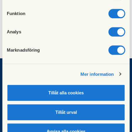
Aktuellt
Sök
Arkiv
Funktion
Arkiverade kalenderhändelser saknas
Analys
Marknadsföring
Mer information
HSB Brf Kruthuset
Sigurd Rings gata 6
126 51 Hägersten
Tillåt alla cookies
brfkruthuset.se
info@brfkruthuset.se
webmaster@brfkruthuset.se
Tillåt urval
Besök HSB.se
Avvisa alla cookies