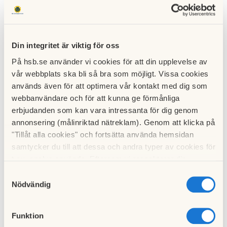
på
fläkthu
sen
07 maj
2026
Din integritet är viktig för oss
På hsb.se använder vi cookies för att din upplevelse av
vår webbplats ska bli så bra som möjligt. Vissa cookies
används även för att optimera vår kontakt med dig som
webbanvändare och för att kunna ge förmånliga
erbjudanden som kan vara intressanta för dig genom
annonsering (målinriktad nätreklam). Genom att klicka på
Info
"Tillåt alla cookies" och fortsätta använda hemsidan
från
Tele2 /
samtycker du till att dessa och andra typer av cookies för
byte till
t.ex. analys används. Eftersom vi respekterar din
HD i
integritet kan du välja att inte tillåta vissa typer av
alla
Samtyckesval
kanaler
cookies och välja att endast tillåta ett urval.
Nödvändig
06
februari
2026
Funktion