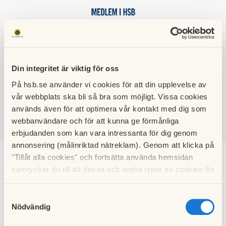
Din integritet är viktig för oss
HSB BRF
På hsb.se använder vi cookies för att din upplevelse av
RÅGÖ
vår webbplats ska bli så bra som möjligt. Vissa cookies
används även för att optimera vår kontakt med dig som
webbanvändare och för att kunna ge förmånliga
erbjudanden som kan vara intressanta för dig genom
SÖK
LOGGA IN
annonsering (målinriktad nätreklam). Genom att klicka på
"Tillåt alla cookies" och fortsätta använda hemsidan
samtycker du till att dessa och andra typer av cookies för
Kalendarium
t.ex. analys används. Eftersom vi respekterar din
integritet kan du välja att inte tillåta vissa typer av
Samtyckesval
cookies och välja att endast tillåta ett urval.
Nödvändig