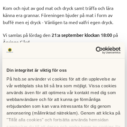
Kom och njut av god mat och dryck samt träffa och lära
känna era grannar. Föreningen bjuder på mat i form av
buffé men ej dryck - Vänligen ta med valfri egen dryck.
Vi samlas på lördag den
21:a september klockan 18:00
på
Ärvinge Gård.
Skanna QR-koden och fyll i formuläret - för att anmäla dig!
Anmälan är bindande och sista anmälningsdagen 14/09
Din integritet är viktig för oss
På hsb.se använder vi cookies för att din upplevelse av
(Rikta mobilkameran mot QR-koden och tryck på länken
vår webbplats ska bli så bra som möjligt. Vissa cookies
som visas. Fyll i formuläret och tryck på Skicka).
används även för att optimera vår kontakt med dig som
webbanvändare och för att kunna ge förmånliga
Du kan även mejla oss och ange: Namn, Port nummer,
erbjudanden som kan vara intressanta för dig genom
lägenhetens HSB-nummer (3 siffror - står vid ytterdörren)
annonsering (målinriktad nätreklam). Genom att klicka på
och telefonnummer.
"Tillåt alla cookies" och fortsätta använda hemsidan
samtycker du till att dessa och andra typer av cookies för