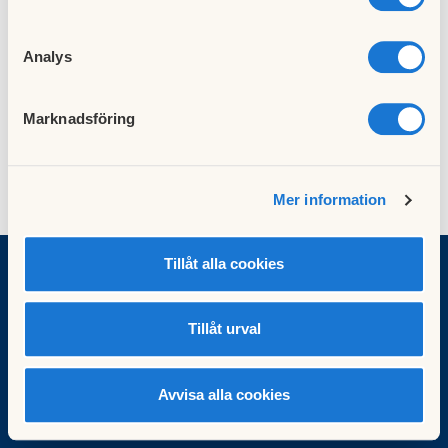
Analys
Marknadsföring
Mer information
Tillåt alla cookies
Besök HSB.se
Tillåt urval
Läs mer om cookies här
Cookieinställningar
Redigera hemsida
Avvisa alla cookies