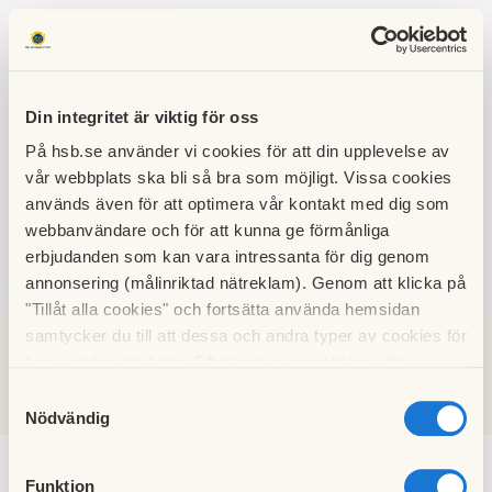
Din integritet är viktig för oss
På hsb.se använder vi cookies för att din upplevelse av
HSB BRF
vår webbplats ska bli så bra som möjligt. Vissa cookies
RINGEN
används även för att optimera vår kontakt med dig som
webbanvändare och för att kunna ge förmånliga
erbjudanden som kan vara intressanta för dig genom
annonsering (målinriktad nätreklam). Genom att klicka på
SÖK
LOGGA IN
"Tillåt alla cookies" och fortsätta använda hemsidan
samtycker du till att dessa och andra typer av cookies för
t.ex. analys används. Eftersom vi respekterar din
Nyheter
integritet kan du välja att inte tillåta vissa typer av
Samtyckesval
cookies och välja att endast tillåta ett urval.
Nödvändig
Funktion