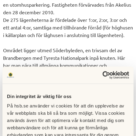
en utomhusparkering. Fastigheten förvärvades från Akelius
den 28 december 2010.
De 275 lägenheterna är fördelade över 1:or, 2:or, 3:or och
ett antal 4:or, samtliga med tillhörande förråd (för höghusen
i källarplan och för låghusen i anslutning till lägenheten).
Området ligger utmed Söderbyleden, en trivsam del av
Brandbergen med Tyresta Nationalpark inpå knuten. Här
har man nära till allmänna kommunikationer och
serviceinrättningar. Söderby 2:14 är en förening som drivs
med målsättningen att alla ska trivas, gammal som ung.
Din integritet är viktig för oss
Styrelsen
På hsb.se använder vi cookies för att din upplevelse av
vår webbplats ska bli så bra som möjligt. Vissa cookies
Är du är intresserad av att arbeta i styrelsen tillsammans
används även för att optimera vår kontakt med dig som
med oss? Vänligen skicka ett mail till
info@soderby214.se.
webbanvändare och för att kunna ge förmånliga
erbjudanden som kan vara intressanta för dig genom