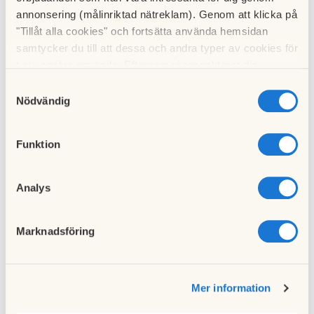
annonsering (målinriktad nätreklam). Genom att klicka på
Brf Söderby 2:14
"Tillåt alla cookies" och fortsätta använda hemsidan
samtycker du till att dessa och andra typer av cookies för
t.ex. analys används. Eftersom vi respekterar din
integritet kan du välja att inte tillåta vissa typer av
Samtyckesval
cookies och välja att endast tillåta ett urval.
Nödvändig
Funktion
Analys
Marknadsföring
Mer information
Visa fler