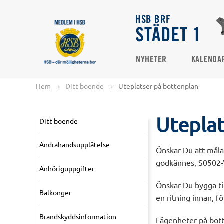
HSB BRF
STÄDET 1
NYHETER
KALENDA
Hem
Ditt boende
Uteplatser på bottenplan
Uteplat
Ditt boende
Andrahandsupplåtelse
Önskar Du att måla
godkännes, S0502-
Anhöriguppgifter
Önskar Du bygga til
Balkonger
en ritning innan, f
Brandskyddsinformation
Lägenheter på botte