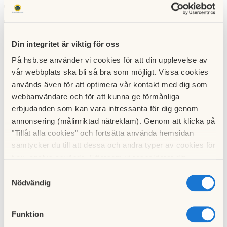
mer info se skatteverket
mer info se regeringen
Din integritet är viktig för oss
På hsb.se använder vi cookies för att din upplevelse av
ROT arbeten HSB Stockholm fastighetsservice
vår webbplats ska bli så bra som möjligt. Vissa cookies
Du kan som bostadsrättsinnehavare i föreningen när du
används även för att optimera vår kontakt med dig som
anlitar fastighetsskötare via HSB ha möjlighet till att nyttja
webbanvändare och för att kunna ge förmånliga
ROT-avdrag. Du kontaktar felanmälan precis som vanligt
erbjudanden som kan vara intressanta för dig genom
med det du önskar att fastighetsskötaren hjälper dig med
annonsering (målinriktad nätreklam). Genom att klicka på
och förklarar i telefon att du önskar att få ROT-avdrag.
"Tillåt alla cookies" och fortsätta använda hemsidan
Materialkostnader, resekostnader och kostnader enligt
samtycker du till att dessa och andra typer av cookies för
fastprislista ingår inte. Det är även minst 1h i arbetstid för
t.ex. analys används. Eftersom vi respekterar din
att vara berättigad ROT-avdrag från HSB Stockholm.
integritet kan du välja att inte tillåta vissa typer av
Samtyckesval
cookies och välja att endast tillåta ett urval.
Nödvändig
Du behöver även fylla i beställningsblanketten som du
finner nedan och skicka den till:
Funktion
HSB Stockholm Fastighetsservice