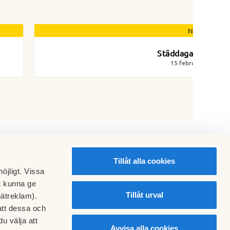
Nästa nyhet
Städdagar 2026
15 februari 2026
Tillåt alla cookies
öjligt. Vissa
t kunna ge
Tillåt urval
nätreklam).
att dessa och
u välja att
Avvisa alla cookies