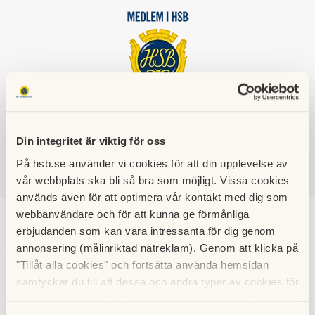
HSB BRF
VETEBRÖDET
Din integritet är viktig för oss
På hsb.se använder vi cookies för att din upplevelse av
vår webbplats ska bli så bra som möjligt. Vissa cookies
SÖK
LOGGA IN
används även för att optimera vår kontakt med dig som
webbanvändare och för att kunna ge förmånliga
Städdagar 2026
erbjudanden som kan vara intressanta för dig genom
annonsering (målinriktad nätreklam). Genom att klicka på
"Tillåt alla cookies" och fortsätta använda hemsidan
15 februari 2026
samtycker du till att dessa och andra typer av cookies för
Städdagarna för 2026 blir söndag 26/4 kl 11:00-13:00 samt
t.ex. analys används. Eftersom vi respekterar din
söndag 11/10 kl 11:00-14:00 för alla medlemmar i HSB Brf