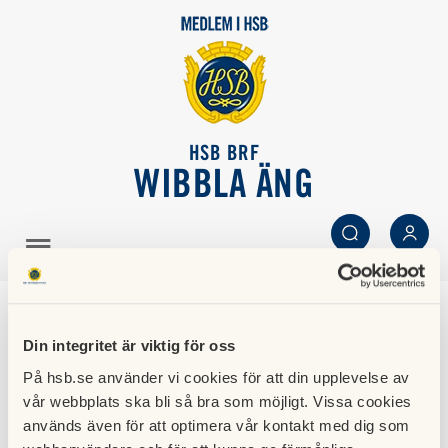
HSB BRF
WIBBLA ÄNG
SÖK
LOGGA IN
Föreningen
Din integritet är viktig för oss
På hsb.se använder vi cookies för att din upplevelse av
HSB BRF Wibbla äng i Järfälla ligger på Minutgränd 1-47 i
vår webbplats ska bli så bra som möjligt. Vissa cookies
Järfälla kommun med promenadavstånd till Jakobsbergs
används även för att optimera vår kontakt med dig som
Centrum och pendeltåg som tar dig till Stockholm City på 21