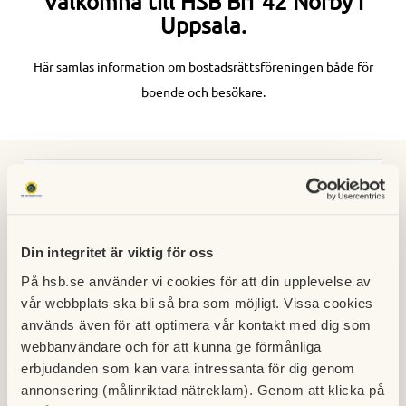
Välkomna till HSB Brf 42 Norby i
Uppsala.
Här samlas information om bostadsrättsföreningen både för
boende och besökare.
Ny i föreningen?
Hitta information och läs broschyrer från HSB här.
Din integritet är viktig för oss
På hsb.se använder vi cookies för att din upplevelse av
Senaste numret av Vi i 42:an
vår webbplats ska bli så bra som möjligt. Vissa cookies
används även för att optimera vår kontakt med dig som
Håll dig uppdaterad om vad som händer i
webbanvändare och för att kunna ge förmånliga
föreningen.
erbjudanden som kan vara intressanta för dig genom
annonsering (målinriktad nätreklam). Genom att klicka på