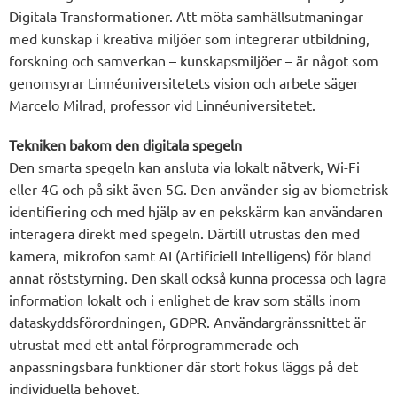
Digitala Transformationer. Att möta samhällsutmaningar
med kunskap i kreativa miljöer som integrerar utbildning,
forskning och samverkan – kunskapsmiljöer – är något som
genomsyrar Linnéuniversitetets vision och arbete säger
Marcelo Milrad, professor vid Linnéuniversitetet.
Tekniken bakom den digitala spegeln
Den smarta spegeln kan ansluta via lokalt nätverk, Wi-Fi
eller 4G och på sikt även 5G. Den använder sig av biometrisk
identifiering och med hjälp av en pekskärm kan användaren
interagera direkt med spegeln. Därtill utrustas den med
kamera, mikrofon samt AI (Artificiell Intelligens) för bland
annat röststyrning. Den skall också kunna processa och lagra
information lokalt och i enlighet de krav som ställs inom
dataskyddsförordningen, GDPR. Användargränssnittet är
utrustat med ett antal förprogrammerade och
anpassningsbara funktioner där stort fokus läggs på det
individuella behovet.