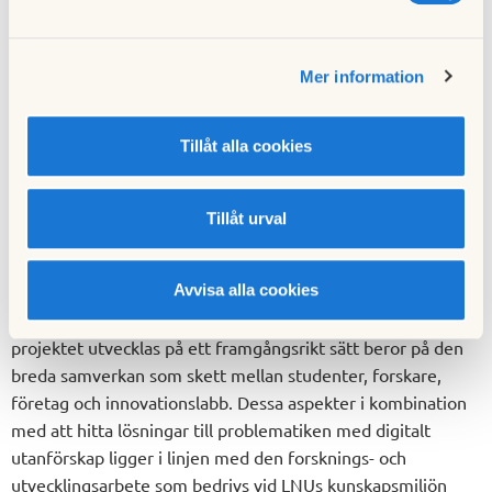
projektet tillsammans med TietoEVRY. Trots rådande
pandemi har vi tack vare dem och Videum Innovation Lab
Mer information
haft bra förutsättningar från start. För mig som har arbetat
inom äldreomsorgen har det känts värdefullt att utveckla
något som kan minska den ensamhet och isolering som
Tillåt alla cookies
många äldre upplever. Särskilt nu under en pandemi som ju
gjort det ännu svårare att upprätthålla ett socialt liv, säger
Nellie Mustonen, en av studenterna ifrån
Tillåt urval
Linnéuniversitetet.
Avvisa alla cookies
Som stöd och handledning har studenterna haft hjälp av
såväl forskare inom såväl informatik som datateknik. Att
projektet utvecklas på ett framgångsrikt sätt beror på den
breda samverkan som skett mellan studenter, forskare,
företag och innovationslabb. Dessa aspekter i kombination
med att hitta lösningar till problematiken med digitalt
utanförskap ligger i linjen med den forsknings- och
utvecklingsarbete som bedrivs vid LNUs kunskapsmiljön