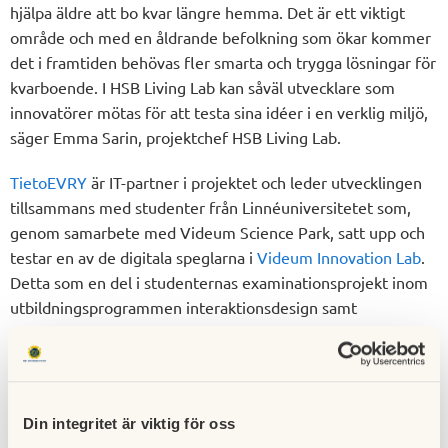
hjälpa äldre att bo kvar längre hemma. Det är ett viktigt
område och med en åldrande befolkning som ökar kommer
det i framtiden behövas fler smarta och trygga lösningar för
kvarboende. I HSB Living Lab kan såväl utvecklare som
innovatörer mötas för att testa sina idéer i en verklig miljö,
säger Emma Sarin, projektchef HSB Living Lab.
TietoEVRY
är IT-partner i projektet och leder utvecklingen
tillsammans med studenter från Linnéuniversitetet som,
genom samarbete med Videum Science Park, satt upp och
testar en av de digitala speglarna i
Videum Innovation Lab
.
Detta som en del i studenternas examinationsprojekt inom
utbildningsprogrammen interaktionsdesign samt
datateknik. Design av gränssnittet kommer att utvecklas
tillsammans med de boende i
HSB Living Lab
, som är ett
levande forskningslaboratorium där man utvecklar nya sätt
att bygga och forma framtidens boende.
Din integritet är viktig för oss