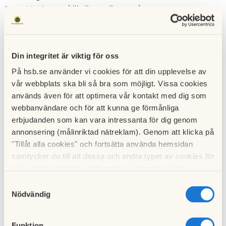
Nr 1: 10-13 mars (till alla medlemmar)
Nr 2: 26-29 maj (till förtroendevalda)
Nr 3: 15-18 september (till förtroendevalda)
Nr 4: 1-4 december (till förtroendevalda)
Din integritet är viktig för oss
Läs tidningen digitalt
På hsb.se använder vi cookies för att din upplevelse av
Logga in på hsb.se för att
läsa och prenumerera på
vår webbplats ska bli så bra som möjligt. Vissa cookies
tidningen digitalt
och titta i arkivet med alla tidigare
används även för att optimera vår kontakt med dig som
nummer av tidningen.
webbanvändare och för att kunna ge förmånliga
erbjudanden som kan vara intressanta för dig genom
annonsering (målinriktad nätreklam). Genom att klicka på
"Tillåt alla cookies" och fortsätta använda hemsidan
Behöver du ändra adress eller säga
samtycker du till att dessa och andra typer av cookies för
upp prenumerationen?
t.ex. analys används. Eftersom vi respekterar din
integritet kan du välja att inte tillåta vissa typer av
Hör då av dig till din regionala HSB-förening,
Samtyckesval
cookies och välja att endast tillåta ett urval.
Nödvändig
som hanterar våra register.
Funktion