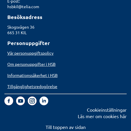
E-post:
hsbkil@telia.com
Besöksadress
Skogsvägen 36
665 31 KIL
Personuppgifter
Vår personuppgiftspolicy
Om personuppgifter i HSB
Informationssäkerhet i HSB
Tillgänglighetsredogörelse
Cookieinställningar
Läs mer om cookies här
Till toppen av sidan