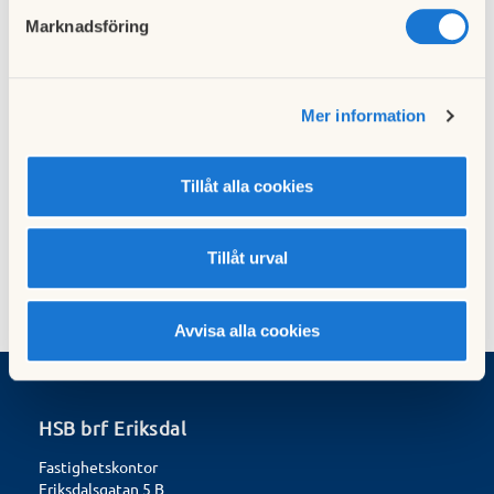
Föregående nyhet
Marknadsföring
Möte med Polisen för grannsamverkan
23 januari 2018
Mer information
Nästa nyhet
Ny Vicevärd
Tillåt alla cookies
26 januari 2018
Tillåt urval
Avvisa alla cookies
HSB brf Eriksdal
Fastighetskontor
Eriksdalsgatan 5 B