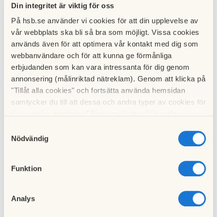
Din integritet är viktig för oss
På hsb.se använder vi cookies för att din upplevelse av
vår webbplats ska bli så bra som möjligt. Vissa cookies
används även för att optimera vår kontakt med dig som
webbanvändare och för att kunna ge förmånliga
erbjudanden som kan vara intressanta för dig genom
annonsering (målinriktad nätreklam). Genom att klicka på
Securitas kommer att börja patrullera i området. De
"Tillåt alla cookies" och fortsätta använda hemsidan
kommer att patrullera under slumpmässiga tider på dygnet
samtycker du till att dessa och andra typer av cookies för
och röra sig främst mellan husen, i källargångarna och på
t.ex. analys används. Eftersom vi respekterar din
vindarna.
integritet kan du välja att inte tillåta vissa typer av
Samtyckesval
cookies och välja att endast tillåta ett urval.
Nödvändig
Till nyhetslistan
Funktion
Analys