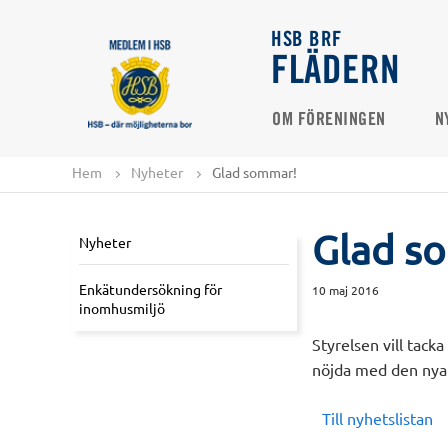
HSB BRF
FLÄDERN
OM FÖRENINGEN
N
Hem
Nyheter
Glad sommar!
Glad s
Nyheter
Enkätundersökning för
10 maj 2016
inomhusmiljö
Styrelsen vill tack
nöjda med den nya g
Till nyhetslistan