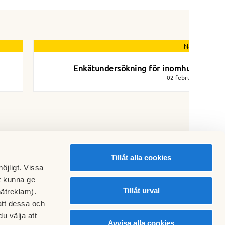
Nästa nyhet
Enkätundersökning för inomhusmiljö
02 februari 2021
Tillåt alla cookies
öjligt. Vissa
t kunna ge
Tillåt urval
nätreklam).
att dessa och
u välja att
Avvisa alla cookies