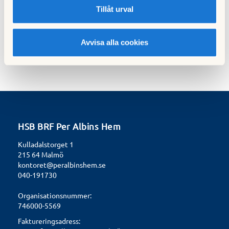
13 juni 2023
31 oktober 2023
Tillåt urval
Avvisa alla cookies
HSB BRF Per Albins Hem
Kulladalstorget 1
215 64 Malmö
kontoret@peralbinshem.se
040-191730
Organisationsnummer:
746000-5569
Faktureringsadress: