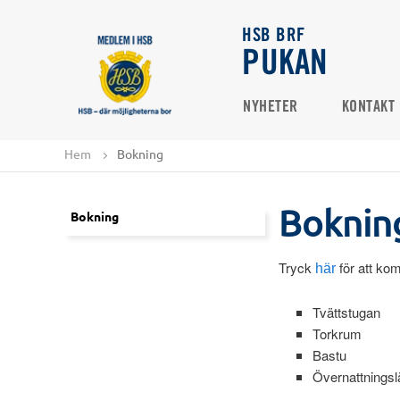
HSB BRF
PUKAN
NYHETER
KONTAKT
Hem
Bokning
Boknin
Bokning
Tryck
för att kom
här
Tvättstugan
Torkrum
Bastu
Övernattningsl