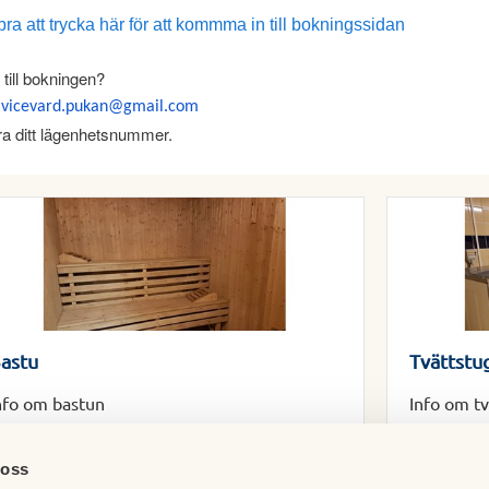
ra att trycka här för att kommma in till bokningssidan
till bokningen?
l
vicevard.pukan@gmail.com
era ditt lägenhetsnummer.
astu
Tvättstu
nfo om bastun
Info om tv
 oss