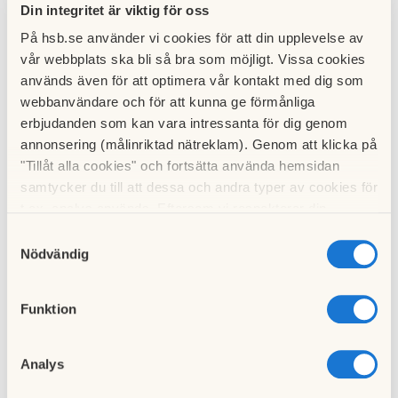
varmvatten. I din avgift så ingår en summa som motsvarar
Din integritet är viktig för oss
en normal förbrukning av dessa. Om du använder mer än så
På hsb.se använder vi cookies för att din upplevelse av
får du betala extra och använder du mindre så får du avdrag.
vår webbplats ska bli så bra som möjligt. Vissa cookies
Denna summa läggs på eller dras av på din avgift för
används även för att optimera vår kontakt med dig som
månaderna april, maj och juni.
webbanvändare och för att kunna ge förmånliga
erbjudanden som kan vara intressanta för dig genom
Om du flyttade in i din lägenhet under 2017 så måste du
annonsering (målinriktad nätreklam). Genom att klicka på
kontakta Minol för en avläsning så att du vet vad du ska
"Tillåt alla cookies" och fortsätta använda hemsidan
betala och vad säljaren ska betala.
samtycker du till att dessa och andra typer av cookies för
t.ex. analys används. Eftersom vi respekterar din
Vi i styrelsen förmedlar bara denna information. Har man
integritet kan du välja att inte tillåta vissa typer av
Samtyckesval
specifika frågor om mätningen så kontaktar man Minol på
cookies och välja att endast tillåta ett urval.
Nödvändig
040-411 999.
Till nyhetslistan
Funktion
Analys