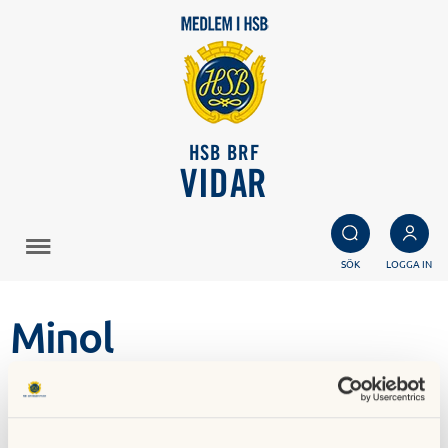
HSB BRF
VIDAR
SÖK
LOGGA IN
Minol
23 mars 2018
I vår förening har vi individuell mätning av värme och