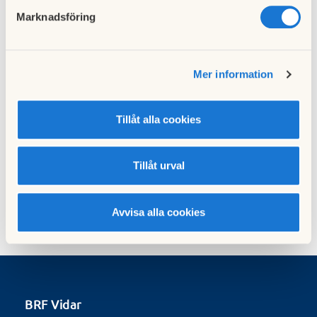
Marknadsföring
Föregående nyhet
Facebook
23 februari 2018
Mer information
Tillåt alla cookies
Nästa nyhet
Cykelparkering under ombyggnad av utemiljö
09 april 2018
Tillåt urval
Avvisa alla cookies
BRF Vidar