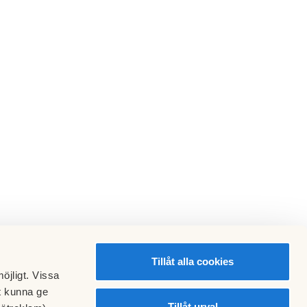
Tillåt alla cookies
öjligt. Vissa
t kunna ge
Tillåt urval