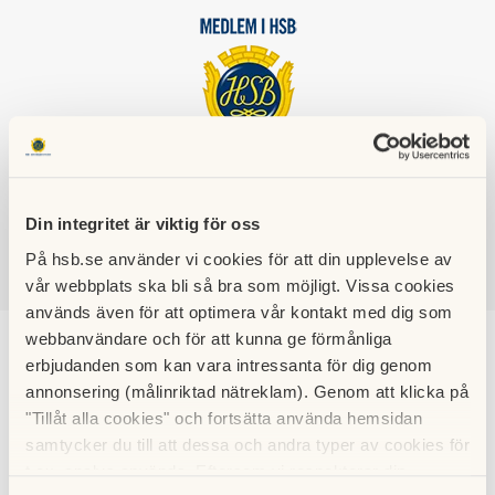
HSB BRF
VINDROSEN
Din integritet är viktig för oss
På hsb.se använder vi cookies för att din upplevelse av
vår webbplats ska bli så bra som möjligt. Vissa cookies
SÖK
LOGGA IN
används även för att optimera vår kontakt med dig som
webbanvändare och för att kunna ge förmånliga
Trivselsregler
erbjudanden som kan vara intressanta för dig genom
annonsering (målinriktad nätreklam). Genom att klicka på
(ordningsregler)
"Tillåt alla cookies" och fortsätta använda hemsidan
samtycker du till att dessa och andra typer av cookies för
t.ex. analys används. Eftersom vi respekterar din
Här hittar du föreningens trivselregler (ordningsregler i