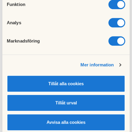
Hämta
Orientering i samband med årsstämman.pdf
Funktion
Till nyhetslistan
Analys
Marknadsföring
Mer information
Föregående nyhet
Vindrosenbladet extra nov 2020
01 december 2020
Tillåt alla cookies
Nästa nyhet
Tillåt urval
Vindrosenbladet dec 2020
12 december 2020
Avvisa alla cookies