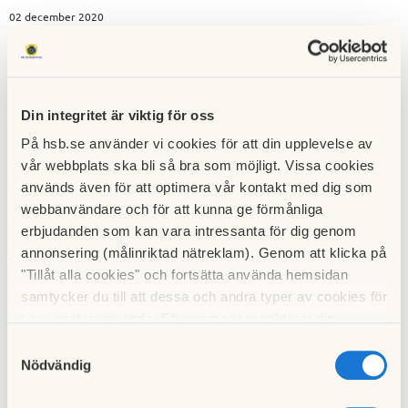
02 december 2020
Din integritet är viktig för oss
På hsb.se använder vi cookies för att din upplevelse av
vår webbplats ska bli så bra som möjligt. Vissa cookies
används även för att optimera vår kontakt med dig som
webbanvändare och för att kunna ge förmånliga
erbjudanden som kan vara intressanta för dig genom
annonsering (målinriktad nätreklam). Genom att klicka på
"Tillåt alla cookies" och fortsätta använda hemsidan
samtycker du till att dessa och andra typer av cookies för
t.ex. analys används. Eftersom vi respekterar din
integritet kan du välja att inte tillåta vissa typer av
Samtyckesval
cookies och välja att endast tillåta ett urval.
Nödvändig