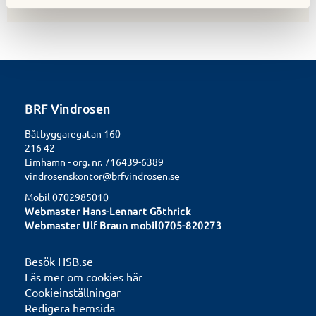
BRF Vindrosen
Båtbyggaregatan 160
216 42
Limhamn - org. nr. 716439-6389
vindrosenskontor@brfvindrosen.se
Mobil 0702985010
Webmaster Hans-Lennart Göthrick
Webmaster Ulf Braun mobil0705-820273
Besök HSB.se
Läs mer om cookies här
Cookieinställningar
Redigera hemsida