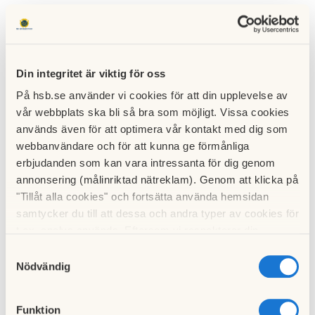
Din integritet är viktig för oss
På hsb.se använder vi cookies för att din upplevelse av
vår webbplats ska bli så bra som möjligt. Vissa cookies
används även för att optimera vår kontakt med dig som
webbanvändare och för att kunna ge förmånliga
erbjudanden som kan vara intressanta för dig genom
annonsering (målinriktad nätreklam). Genom att klicka på
"Tillåt alla cookies" och fortsätta använda hemsidan
samtycker du till att dessa och andra typer av cookies för
t.ex. analys används. Eftersom vi respekterar din
integritet kan du välja att inte tillåta vissa typer av
Samtyckesval
cookies och välja att endast tillåta ett urval.
Nödvändig
Hämta
Vindrosenbladet feb 21.pdf
Funktion