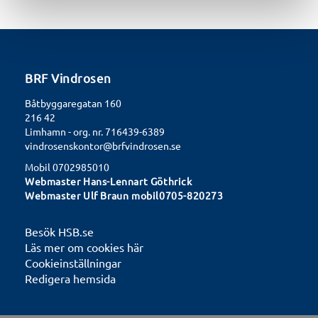
BRF Vindrosen
Båtbyggaregatan 160
216 42
Limhamn - org. nr. 716439-6389
vindrosenskontor@brfvindrosen.se
Mobil 0702985010
Webmaster Hans-Lennart Göthrick
Webmaster Ulf Braun mobil0705-820273
Besök HSB.se
Läs mer om cookies här
Cookieinställningar
Redigera hemsida