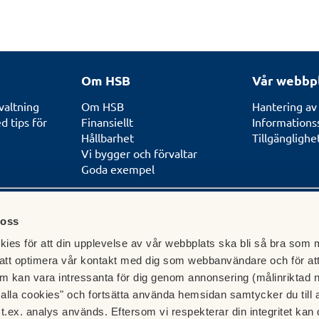
Om HSB
Vår webbp
valtning
Om HSB
Hantering av
 tips för
Finansiellt
Informations
Hållbarhet
Tillgängligh
Vi bygger och förvaltar
Goda exempel
 oss
ies för att din upplevelse av vår webbplats ska bli så bra som m
und
att optimera vår kontakt med dig som webbanvändare och för at
betar med och
m kan vara intressanta för dig genom annonsering (målinriktad 
ripande
t alla cookies" och fortsätta använda hemsidan samtycker du till 
t.ex. analys används. Eftersom vi respekterar din integritet kan d