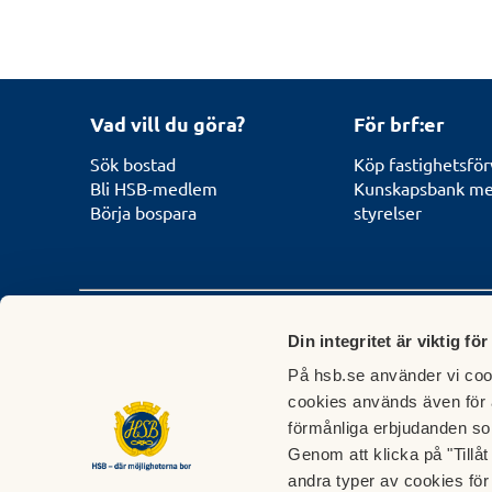
Vad vill du göra?
För brf:er
Sök bostad
Köp fastighetsför
Bli HSB-medlem
Kunskapsbank med
Börja bospara
styrelser
Behöver du komma i kontakt med HSB?
Din integritet är viktig för
På hsb.se använder vi cook
Kontakta HSB nära dig:
HSB Riksförb
cookies används även för 
För frågor som rör boende,
HSB Riksförbund ar
förmånliga erbjudanden so
bosparande och
samordnar de överg
Genom att klicka på "Tillå
fastighetsförvaltning hänvisar vi
frågorna i HSB.
andra typer av cookies för 
till våra regionala HSB-föreningar.