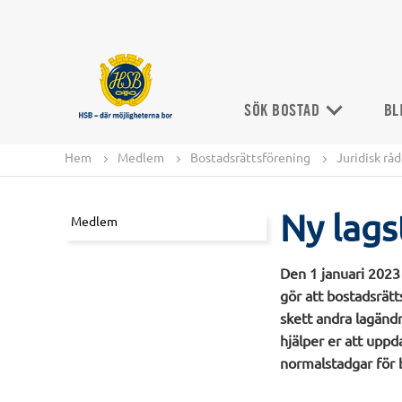
SÖK BOSTAD
BL
Hem
Medlem
Bostadsrättsförening
Juridisk rå
Ny lags
Medlem
Den 1 januari 2023 
gör att bostadsrät
skett andra lagändr
hjälper er att upp
normalstadgar för 