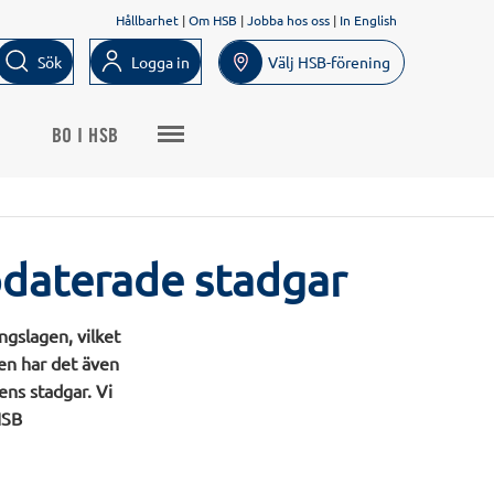
Hållbarhet
|
Om HSB
|
Jobba hos oss
|
In English
Sök
Logga in
Välj HSB-förening
BO I HSB
pdaterade stadgar
ngslagen, vilket
en har det även
ens stadgar. Vi
HSB