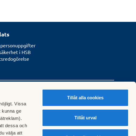
lats
 personuppgifter
säkerhet i HSB
etsredogörelse
Tillåt alla cookies
öjligt. Vissa
t kunna ge
Tillåt urval
nätreklam).
att dessa och
u välja att