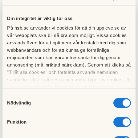
Din integritet är viktig för oss
På hsb.se använder vi cookies för att din upplevelse av
vår webbplats ska bli så bra som möjligt. Vissa cookies
används även för att optimera vår kontakt med dig som
webbanvändare och för att kunna ge förmånliga
erbjudanden som kan vara intressanta för dig genom
annonsering (målinriktad nätreklam). Genom att klicka på
"Tillåt alla cookies" och fortsätta använda hemsidan
samtycker du till att dessa och andra typer av cookies för
t.ex. analys används. Eftersom vi respekterar din
Uppdatering av stadgar utifrån lagkrav
integritet kan du välja att inte tillåta vissa typer av
Samtyckesval
cookies och välja att endast tillåta ett urval.
2023 trädde lagändringar i kraft i bostadsrättslagen
Nödvändig
och årsredovisningslagen som innebär att
bostadsrättsföreningens stadgar behöver uppdateras.
Funktion
Vi hjälper er att uppdatera nuvarande stadgar till 2023
års HSB normalstadgar för bostadsrättsförening, till
ett fast pris.