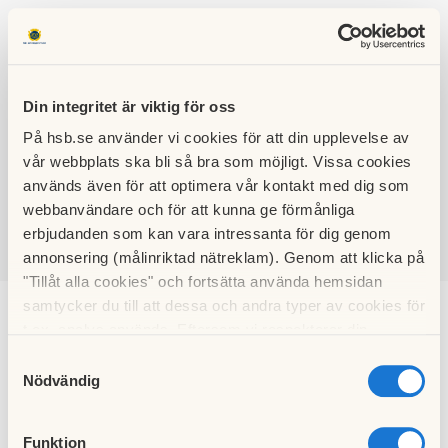
Din integritet är viktig för oss
På hsb.se använder vi cookies för att din upplevelse av
HSB BRF
vår webbplats ska bli så bra som möjligt. Vissa cookies
PEPPARED
används även för att optimera vår kontakt med dig som
webbanvändare och för att kunna ge förmånliga
erbjudanden som kan vara intressanta för dig genom
annonsering (målinriktad nätreklam). Genom att klicka på
SÖK
LOGGA IN
"Tillåt alla cookies" och fortsätta använda hemsidan
samtycker du till att dessa och andra typer av cookies för
Gemensamma
t.ex. analys används. Eftersom vi respekterar din
integritet kan du välja att inte tillåta vissa typer av
Samtyckesval
aktiviteter
cookies och välja att endast tillåta ett urval.
Nödvändig
Funktion