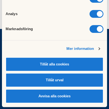
Analys
Marknadsföring
BRF Peppared
Mer information
Ålegårdsgatan 136
431 50 Mölndal
styrelsen@peppared.se
Tillåt alla cookies
Facebook
Besök HSB.se
Tillåt urval
Läs mer om cookies här
Cookieinställningar
Redigera hemsida
Avvisa alla cookies