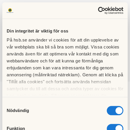
Din integritet är viktig för oss
På hsb.se använder vi cookies för att din upplevelse av
HSB BRF
vår webbplats ska bli så bra som möjligt. Vissa cookies
PEPPARED
används även för att optimera vår kontakt med dig som
webbanvändare och för att kunna ge förmånliga
erbjudanden som kan vara intressanta för dig genom
annonsering (målinriktad nätreklam). Genom att klicka på
SÖK
LOGGA IN
"Tillåt alla cookies" och fortsätta använda hemsidan
samtycker du till att dessa och andra typer av cookies för
Om Föreningen
t.ex. analys används. Eftersom vi respekterar din
integritet kan du välja att inte tillåta vissa typer av
Samtyckesval
cookies och välja att endast tillåta ett urval.
Nödvändig
Funktion