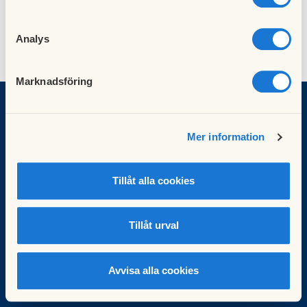
Analys
Marknadsföring
BRF Peppared
Mer information
Ålegårdsgatan 136
431 50 Mölndal
styrelsen@peppared.se
Tillåt alla cookies
Facebook
Besök HSB.se
Tillåt urval
Läs mer om cookies här
Cookieinställningar
Redigera hemsida
Avvisa alla cookies