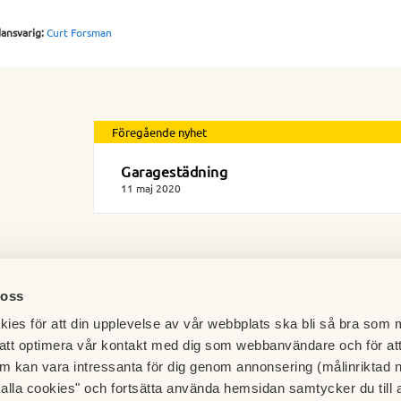
dansvarig:
Curt Forsman
Föregående nyhet
Garagestädning
11 maj 2020
 oss
ies för att din upplevelse av vår webbplats ska bli så bra som m
att optimera vår kontakt med dig som webbanvändare och för at
m kan vara intressanta för dig genom annonsering (målinriktad 
t alla cookies" och fortsätta använda hemsidan samtycker du till 