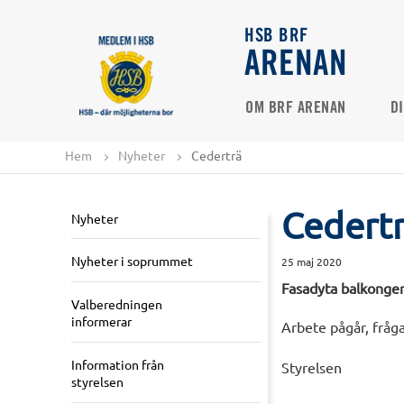
HSB BRF
ARENAN
OM BRF ARENAN
D
Hem
Nyheter
Cederträ
Cedert
Nyheter
Nyheter i soprummet
25 maj 2020
Fasadyta balkonger
Valberedningen
informerar
Arbete pågår, fråg
Information från
Styrelsen
styrelsen