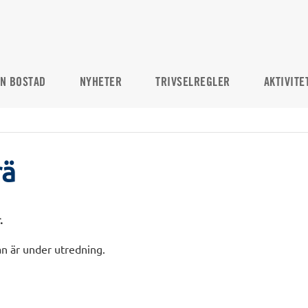
IN BOSTAD
NYHETER
TRIVSELREGLER
AKTIVITE
rä
.
an är under utredning.