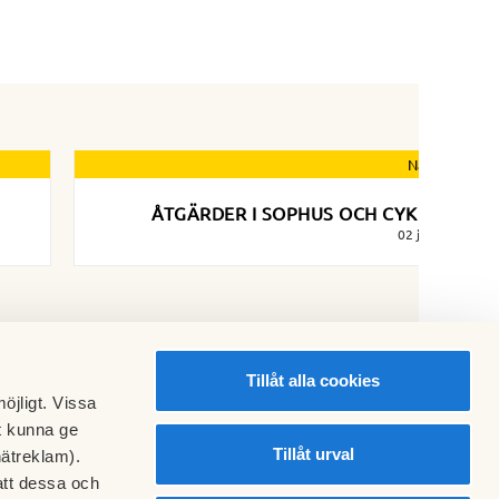
Nästa nyhet
ÅTGÄRDER I SOPHUS OCH CYKELHUS
02 juni 2020
Tillåt alla cookies
öjligt. Vissa
t kunna ge
Tillåt urval
nätreklam).
att dessa och