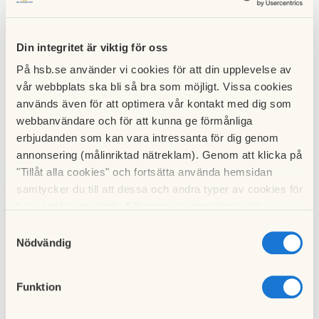
Felanmälan
(HSB
)
Telefon:
010-303 20 00 (vardagar 08:00-11:30, 12:30-16.00.
Ej akuta felanmälningar gör du enklast på www.hsb.se/norr.
Din integritet är viktig för oss
På hsb.se använder vi cookies för att din upplevelse av
Akuta felanmälan dygnet runt
vår webbplats ska bli så bra som möjligt. Vissa cookies
används även för att optimera vår kontakt med dig som
Om du drabbas av ett akut fel som inte kan vänta till
webbanvändare och för att kunna ge förmånliga
nästkommande vardag, exempelvis vattenläcka, utelåsning
erbjudanden som kan vara intressanta för dig genom
eller elfel ska felanmälan ske va telefon 010-303-20 00. Vid
annonsering (målinriktad nätreklam). Genom att klicka på
brand, olycka eller inbrott, ring 112.
"Tillåt alla cookies" och fortsätta använda hemsidan
samtycker du till att dessa och andra typer av cookies för
Har ni frågor, vänligen kontakta HSB på tel: 010-303 20 00
t.ex. analys används. Eftersom vi respekterar din
eller mejla kundservice.norr@hsb.se
integritet kan du välja att inte tillåta vissa typer av
Samtyckesval
cookies och välja att endast tillåta ett urval.
Hissproblem
(Kone)
Nödvändig
Telefon: 0771-50 00 00
Felanmälan till Kone ska göras under kontorstid. Felanmälan
Funktion
jourtid görs endast om någon sitter fast i hissen.