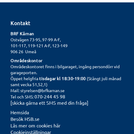
Kontakt
BRF Kärnan
Ostvägen 73-95, 97-99 A-F,
101-117, 119-121 A-F, 123-149
906 26 Umeå
Områdeskontor
Områdeskontoret finns i bilgaraget, ingång persondörr vid
garageporten.
Öppet helgfria
tisdagar kl 18:30-19:00
(Stängt juli månad
samt vecka 51,52,1)
Mail: styrelsen@brfkarnan.se
070-244 45 98
Tel och SMS:
[skicka gärna ett SMS med din fråga]
Hemsida
Besök HSB.se
Läs mer om cookies här
Cookieinställningar