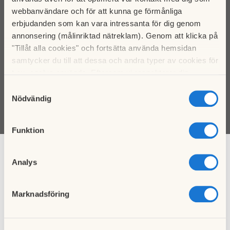
webbanvändare och för att kunna ge förmånliga
erbjudanden som kan vara intressanta för dig genom
annonsering (målinriktad nätreklam). Genom att klicka på
Klicka här för att ladda karta
"Tillåt alla cookies" och fortsätta använda hemsidan
samtycker du till att dessa och andra typer av cookies för
t.ex. analys används. Eftersom vi respekterar din
integritet kan du välja att inte tillåta vissa typer av
Samtyckesval
cookies och välja att endast tillåta ett urval.
Nödvändig
Funktion
Analys
Marknadsföring